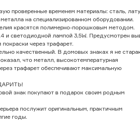
ую проверенные временем материалы: сталь, лату
 металла на специализированном оборудовании.
делия красятся полимерно-порошковым методом.
14 и светодиодной лампой 3,5W. Предусмотрен вы
 покраски через трафарет.
ельно качественный. В домовых знаках я не стара
показал, что металл, высокотемпературная
через трафарет обеспечивают максимальную
ОДАРИТЬ!
овой знак покупают в подарок своим родным
терьера послужит оригинальным, практичным
лгие годы.