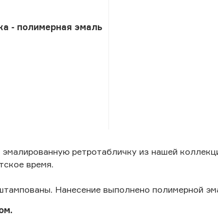
ка - полимерная эмаль
 эмалированную ретротабличку из нашей коллекц
тское время.
штампованы. Нанесение выполнено полимерной эм
ом.