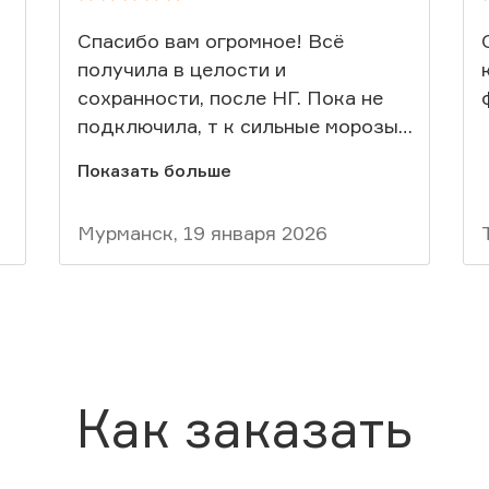
Спасибо вам огромное! Всё
получила в целости и
сохранности, после НГ. Пока не
подключила, т к сильные морозы,
подключение оставила до лета.
Показать больше
Вот результат - далее на фото.
Соседям нашим знак показала в
Мурманск, 19 января 2026
группе, были интересанты -
сбросила ваши координаты.
Как заказать