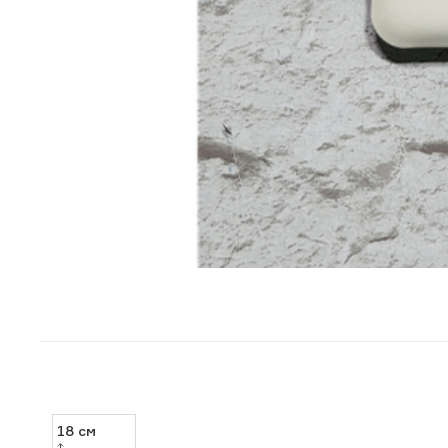
18
см