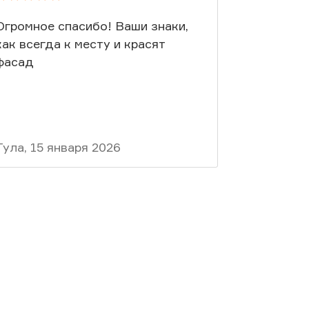
Огромное спасибо! Ваши знаки,
Благодар
как всегда к месту и красят
фасад
Тула, 15 января 2026
Москва, 