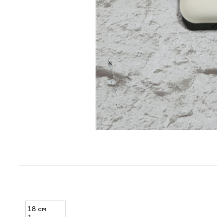
18
см