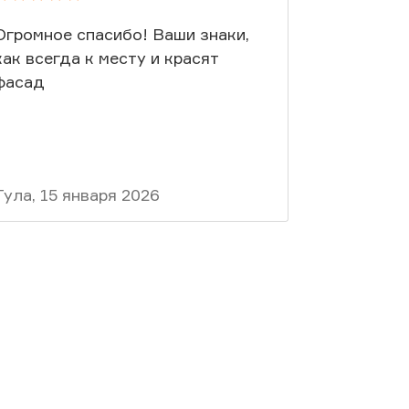
Огромное спасибо! Ваши знаки,
Благодар
как всегда к месту и красят
фасад
Тула, 15 января 2026
Москва, 