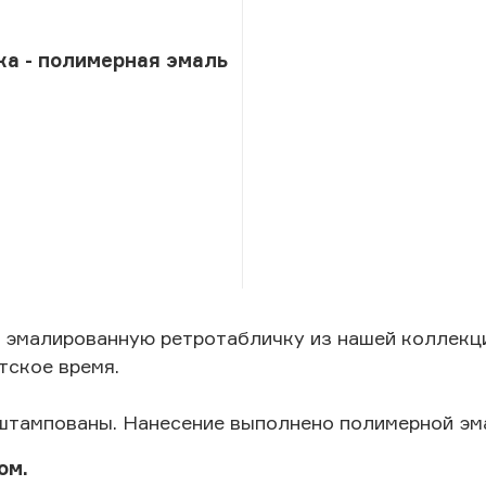
ка - полимерная эмаль
 эмалированную ретротабличку из нашей коллекц
тское время.
штампованы. Нанесение выполнено полимерной эм
ом.