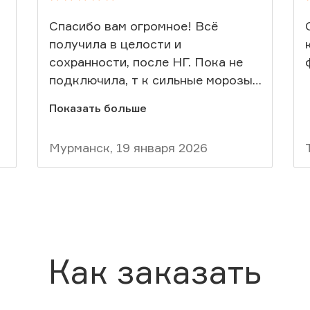
Спасибо вам огромное! Всё
получила в целости и
сохранности, после НГ. Пока не
подключила, т к сильные морозы,
подключение оставила до лета.
Показать больше
Вот результат - далее на фото.
Соседям нашим знак показала в
Мурманск, 19 января 2026
группе, были интересанты -
сбросила ваши координаты.
Как заказать