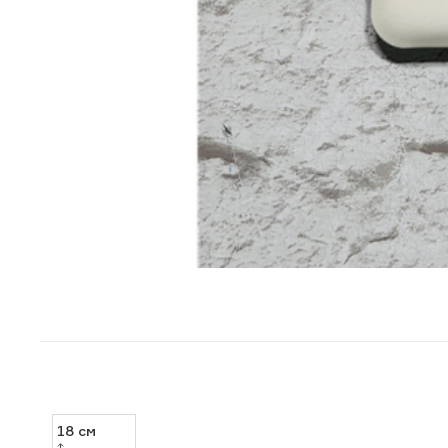
18
см