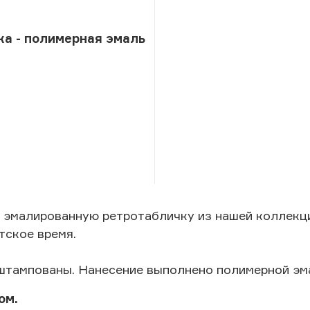
ка - полимерная эмаль
 эмалированную ретротабличку из нашей коллекц
тское время.
штампованы. Нанесение выполнено полимерной эм
ом.