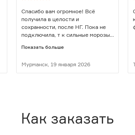
Спасибо вам огромное! Всё
получила в целости и
сохранности, после НГ. Пока не
подключила, т к сильные морозы,
подключение оставила до лета.
Показать больше
Вот результат - далее на фото.
Соседям нашим знак показала в
Мурманск, 19 января 2026
группе, были интересанты -
сбросила ваши координаты.
Как заказать