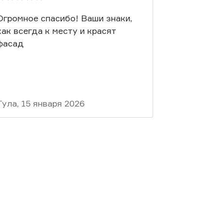
Огромное спасибо! Ваши знаки,
Благодар
как всегда к месту и красят
фасад
Тула, 15 января 2026
Москва, 