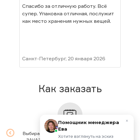
Спасибо за отличную работу. Всё
Спа
супер. Упаковка отличная, послужит
в ц
как место хранения нужных вещей.
Пок
мор
лет
Пок
Сос
гру
Санкт-Петербург, 20 января 2026
ваш
Мур
Как заказать
×
Помощник менеджера
Ева
Выбираете товар, выбираете опции, жмете
Мы п
Хотите взглянуть на эскиз 
ЗАКАЗАТЬ. Заполняете простую форму.
вр