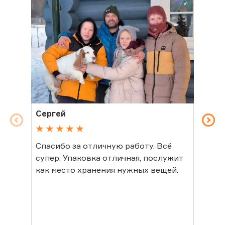
Сергей
Св
Спасибо за отличную работу. Всё
Спа
супер. Упаковка отличная, послужит
в ц
как место хранения нужных вещей.
Пок
мор
лет
Пок
Сос
гру