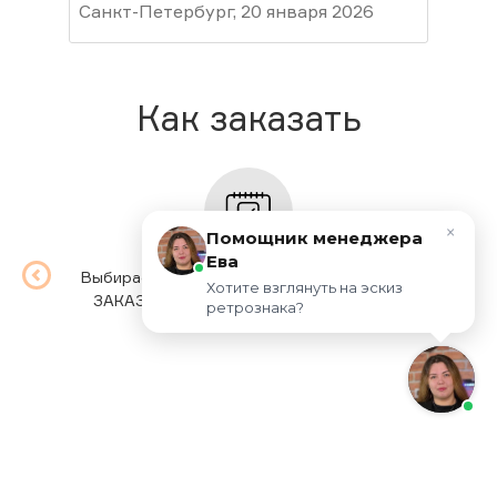
Санкт-Петербург, 20 января 2026
ваш
Мур
Как заказать
×
Помощник менеджера
Ева
Выбираете товар, выбираете опции, жмете
Мы п
Хотите взглянуть на эскиз 
ЗАКАЗАТЬ. Заполняете простую форму.
вр
ретрознака?
Мы в соц. сетях: