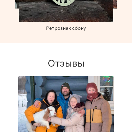
доме
Рет
Ретрознак сбоку
Отзывы