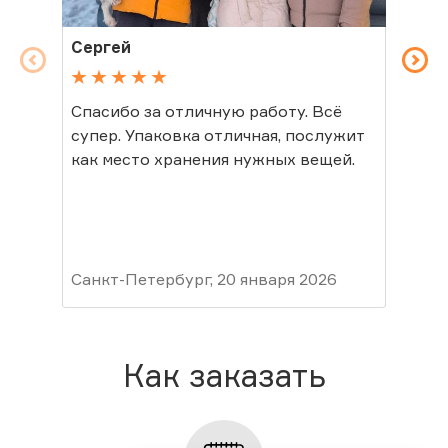
Сергей
Св
Спасибо за отличную работу. Всё
Спа
супер. Упаковка отличная, послужит
в ц
как место хранения нужных вещей.
Пок
мор
лет
Пок
Сос
гру
Санкт-Петербург, 20 января 2026
ваш
Мур
Как заказать