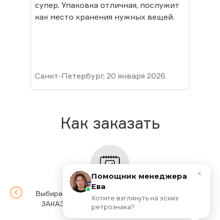
супер. Упаковка отличная, послужит
в ц
как место хранения нужных вещей.
Пок
мор
лет
Пок
Сос
гру
Санкт-Петербург, 20 января 2026
ваш
Мур
Как заказать
×
Помощник менеджера
Ева
Выбираете товар, выбираете опции, жмете
Мы п
Хотите взглянуть на эскиз 
ЗАКАЗАТЬ. Заполняете простую форму.
вр
ретрознака?