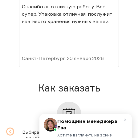
Спасибо за отличную работу. Всё
Спа
супер. Упаковка отличная, послужит
в ц
как место хранения нужных вещей.
Пок
мор
лет
Пок
Сос
гру
Санкт-Петербург, 20 января 2026
ваш
Мур
Как заказать
×
Помощник менеджера
Ева
Выбираете товар, выбираете опции, жмете
Мы п
Хотите взглянуть на эскиз 