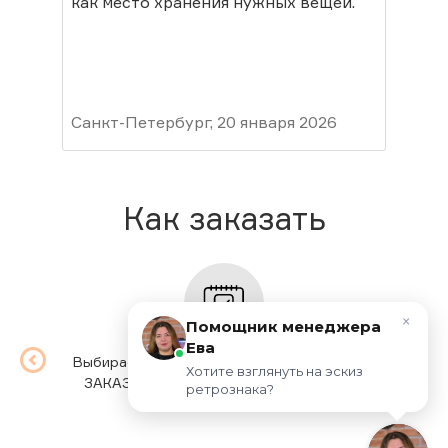
как место хранения нужных вещей.
Пок
мор
лет
Пок
Сос
гру
Санкт-Петербург, 20 января 2026
ваш
Мур
Как заказать
×
Помощник менеджера
Ева
Выбираете товар, выбираете опции, жмете
Мы п
Хотите взглянуть на эскиз 
ЗАКАЗАТЬ. Заполняете простую форму.
вр
ретрознака?