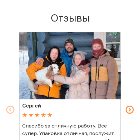
Отзывы
Сергей
Св
Спасибо за отличную работу. Всё
Спа
супер. Упаковка отличная, послужит
в ц