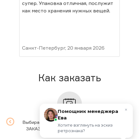
супер. Упаковка отличная, послужит
в ц
как место хранения нужных вещей.
Пок
мор
лет
Пок
Сос
гру
Санкт-Петербург, 20 января 2026
ваш
Мур
Как заказать
×
Помощник менеджера
Ева
Выбираете товар, выбираете опции, жмете
Мы п
Хотите взглянуть на эскиз 
ЗАКАЗАТЬ. Заполняете простую форму.
вр
ретрознака?